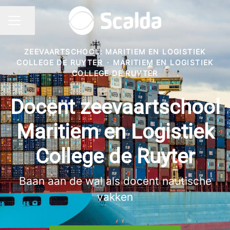
Pagina delen
CARRIÈREMENU
ZEEVAARTSCHOOL: MARITIEM EN LOGISTIEK
COLLEGE DE RUYTER
·
MARITIEM EN LOGISTIEK
COLLEGE DE RUYTER
Docent zeevaartschool
Maritiem en Logistiek
College de Ruyter
Baan aan de wal als docent nautische
vakken