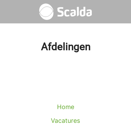
Afdelingen
ging (ZWU)
stvrijheid en Groen
Home
Vacatures